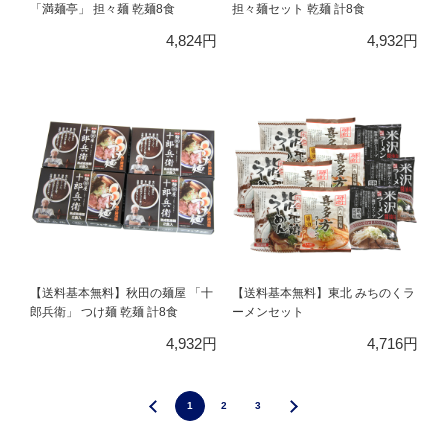
「満麺亭」 担々麺 乾麺8食
担々麺セット 乾麺 計8食
4,824円
4,932円
【送料基本無料】秋田の麺屋 「十
【送料基本無料】東北 みちのくラ
郎兵衛」 つけ麺 乾麺 計8食
ーメンセット
4,932円
4,716円
1
2
3