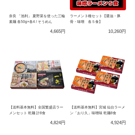
奈良 「池利」 夏野菜を使った三輪
ラーメン３種セット【醤油・豚
素麺 各50g×各4 / そうめん
骨・味噌 各５食】
4,665円
10,260円
【送料基本無料】全国繁盛店ラー
【送料基本無料】宮城 仙台ラーメ
メンセット 乾麺 計8食
ン「おり久」味噌味 乾麺8食
4,824円
4,924円