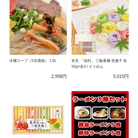
冷麺スープ（5倍濃縮） 1.8L
奈良 「池利」 三輪素麺 色撫子 各
50g×各3 / そうめん
2,998円
5,015円