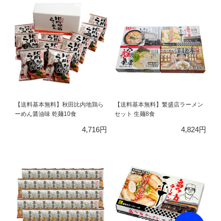
【送料基本無料】秋田比内地鶏ら
【送料基本無料】繁盛店ラーメン
ーめん醤油味 乾麺10食
セット 生麺8食
4,716円
4,824円