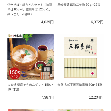
信州そば・細うどんセット（抹茶
三輪素麺 蔵熟二年物 50ｇ×22束
そば 80g×4、信州そば 120g×1、
細うどん 120g×1）
4,039円
6,372円
古峯堂 稲庭そうめんギフト 150g×
奈良 古式手延三輪素麺 50g×64束
10 / 常温
7,387円
12,204円