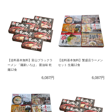
【送料基本無料】富山ブラックラ
【送料基本無料】繁盛店ラーメン
ーメン 「麺家いろは」 醤油味 乾
セット 生麺12食
麺12食
6,087円
6,087円