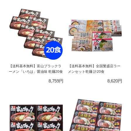
【送料基本無料】富山ブラックラ
【送料基本無料】全国繁盛店ラー
ーメン「いろは」醤油味 乾麺20食
メンセット乾麺 計20食
8,759円
8,620円