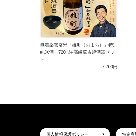
無農薬栽培米「雄町（おまち）」特別
純米酒 720㎖➕高級萬古焼酒器セッ
ト
7,700円
個人情報保護ポリシー
特定商